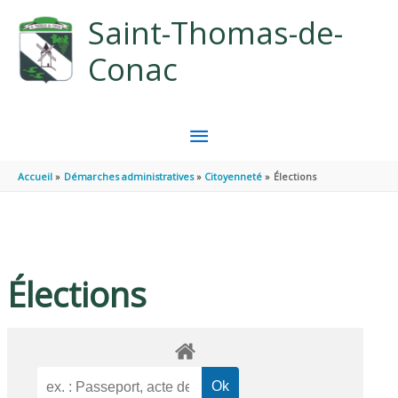
Aller au contenu
Aller au pied de page
Saint-Thomas-de-
Conac
MENU
PRINCIPAL
Accueil
Démarches administratives
Citoyenneté
Élections
Élections