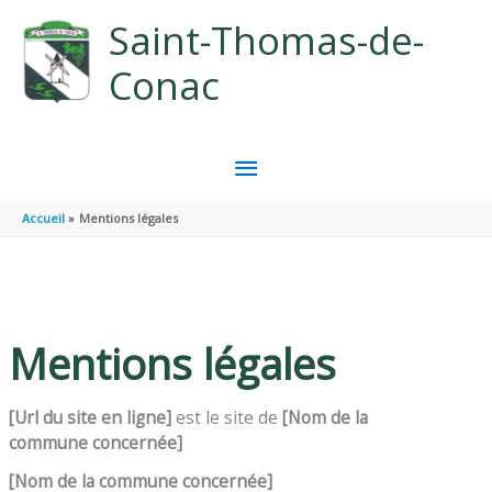
Aller au contenu
Aller au pied de page
Saint-Thomas-de-
Conac
MENU
PRINCIPAL
Accueil
Mentions légales
Mentions légales
[Url du site en ligne]
est le site de
[Nom de la
commune
concerné
e]
[Nom de la commune concernée]