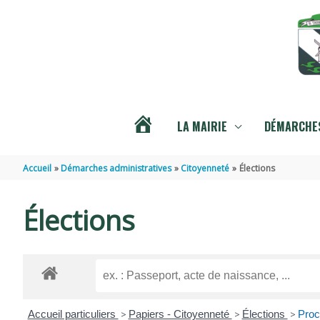
Aller au contenu
Aller au pied de page
LA MAIRIE
DÉMARCHES
ACTUALITÉS
Accueil
Démarches administratives
Citoyenneté
Élections
Élections
Accueil particuliers
>
Papiers - Citoyenneté
>
Élections
>
Procu