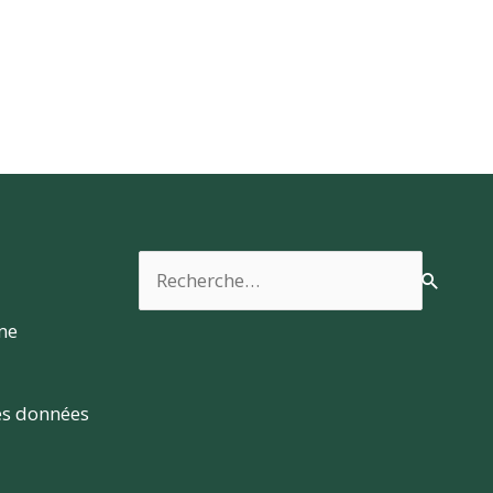
Rechercher :
rme
es données