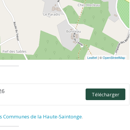
Leaflet
| ©
OpenStreetMap
26
Télécharger
 Communes de la Haute-Saintonge
.