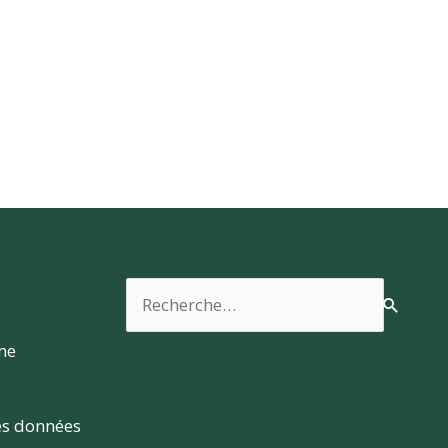
Rechercher :
rme
es données