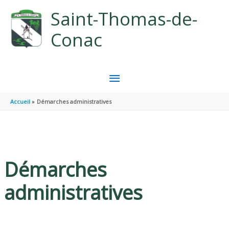
Aller au contenu
Aller au pied de page
Saint-Thomas-de-
Conac
MENU
PRINCIPAL
Accueil
Démarches administratives
Démarches
administratives