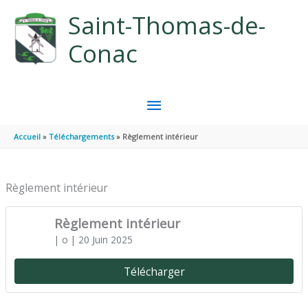
Aller au contenu
Aller au pied de page
Saint-Thomas-de-
Conac
MENU
PRINCIPAL
Accueil
Téléchargements
Règlement intérieur
Règlement intérieur
Règlement intérieur
| o
| 20 Juin 2025
Télécharger