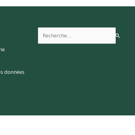
Rechercher :
rme
es données