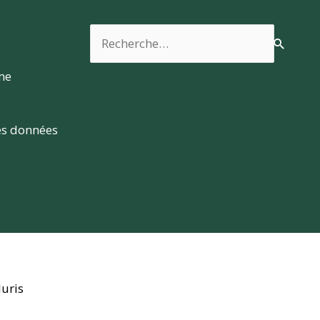
Rechercher :
rme
es données
luris