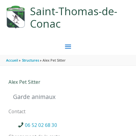
Aller au contenu
Aller au pied de page
Saint-Thomas-de-
Conac
MENU
PRINCIPAL
Accueil
Structures
Alex Pet Sitter
Alex Pet Sitter
Garde animaux
Contact
06 52 02 68 30