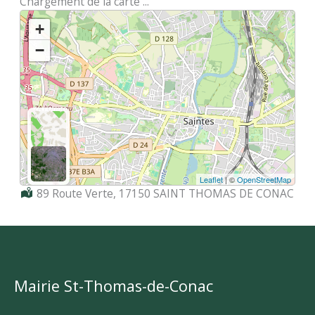
Chargement de la carte ...
+
−
Leaflet
| ©
OpenStreetMap
Localisation :
89 Route Verte, 17150 SAINT THOMAS DE CONAC
Mairie St-Thomas-de-Conac