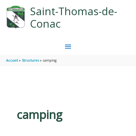
Aller au contenu
Aller au pied de page
Saint-Thomas-de-
Conac
MENU
PRINCIPAL
Accueil
Structures
camping
camping